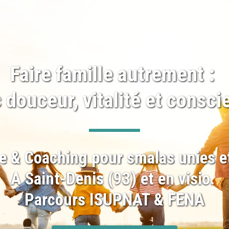
ACCUEIL
A PROPOS
ACCOMPAGNEMENTS
ET BOUM LA VIE !
Faire famille autrement : 
 douceur, vitalité et consci
e & Coaching pour smalas unies e
A Saint-Denis (93) et en visio. 
Parcours ISUPNAT & FENA