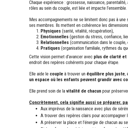
Chaque expérience : grossesse, naissance, parentalité,
rôles au sein du couple, est liée et impacte l’ensemble.
Mes accompagnements ne se limitent donc pas à une seu
ses membres. Ils mettent en cohérence les dimensions
Physiques
(santé, vitalité, récupération),
Emotionnelles
(gestion du stress, confiance, li
Relationnelles
(communication dans le couple, éq
Pratiques
(organisation familiale, rythmes du quo
Cette vision permet d’avancer avec
plus de clarté et
endroit des repères cohérents pour chaque étape.
Elle aide le
couple
à trouver un
équilibre plus juste
,
un espace où les enfants peuvent grandir avec c
Elle prend soin de la
vitalité de chacun
pour préserv
Concrètement, cela signifie aussi se préparer, pa
Aux imprévus de la naissance avec plus de sérén
A trouver des repères clairs pour accompagner l
A préserver la place et l’énergie de chacun au se