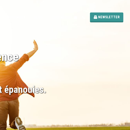
NEWSLETTER
TÉMOIGNAGES
BLOG
CONTACT
ence 
t épanouies.