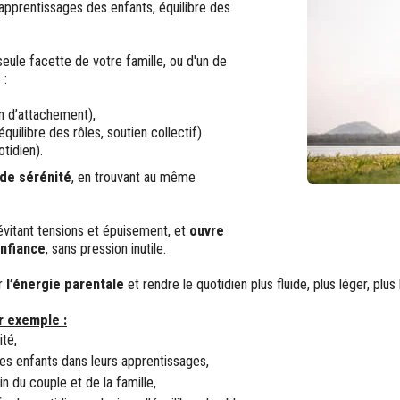
 apprentissages des enfants, équilibre des
le facette de votre famille, ou d'un de
 :
en d’attachement),
uilibre des rôles, soutien collectif)
tidien).
 de sérénité
, en trouvant au même
 évitant tensions et épuisement, et
ouvre
onfiance
, sans pression inutile.
er
l’énergie parentale
et rendre le quotidien plus fluide, plus léger, plu
r exemple :
ité,
es enfants dans leurs apprentissages,
in du couple et de la famille,