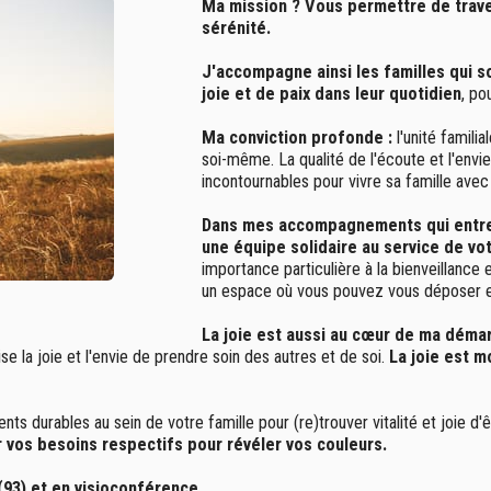
Ma mission ? Vous permettre de traver
sérénité.
J'accompagne ainsi les familles qui s
joie et de paix dans leur quotidien
, po
Ma conviction profonde :
l'unité familia
soi-même. La qualité de l'écoute et l'env
incontournables pour vivre sa famille avec
Dans mes accompagnements qui entre
une équipe solidaire au service de v
importance particulière à la bienveillance e
un espace où vous pouvez vous déposer en
La joie est aussi au cœur de ma démar
e la joie et l'envie de prendre soin des autres et de soi.
La joie est m
s durables au sein de votre famille pour (re)trouver vitalité et joie d
er vos besoins respectifs pour révéler vos couleurs.
 (93) et en visioconférence