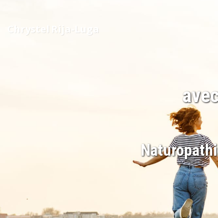
Chrystel Rija-Luga
avec
Naturopathi