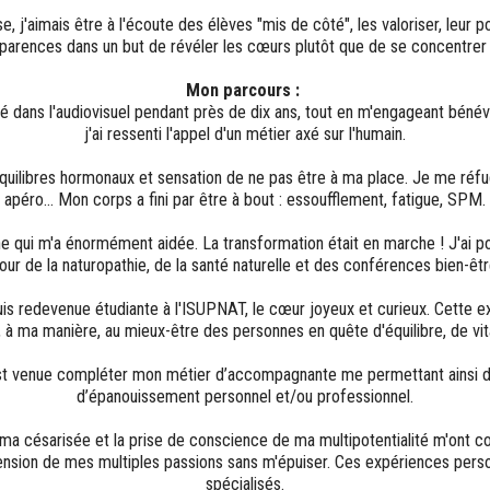
e, j'aimais être à l'écoute des élèves "mis de côté", les valoriser, leur 
parences dans un but de révéler les cœurs plutôt que de se concentre
Mon parcours :
olué dans l'audiovisuel pendant près de dix ans, tout en m'engageant béné
j'ai ressenti l'appel d'un métier axé sur l'humain.
quilibres hormonaux et sensation de ne pas être à ma place. Je me réfugi
apéro... Mon corps a fini par être à bout : essoufflement, fatigue, SPM.
the qui m'a énormément aidée. La transformation était en marche ! J'ai p
our de la naturopathie, de la santé naturelle et des conférences bien-êtr
e suis redevenue étudiante à l'ISUPNAT, le cœur joyeux et curieux. Cette
er, à ma manière, au mieux-être des personnes en quête d'équilibre, de vit
est venue compléter mon métier d’accompagnante me permettant ainsi d
d’épanouissement personnel et/ou professionnel.
 césarisée et la prise de conscience de ma multipotentialité m'ont conf
éhension de mes multiples passions sans m'épuiser. Ces expériences per
spécialisés.